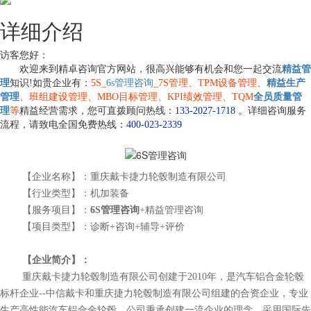
详细介绍
访客您好：
欢迎来到精卓咨询官方网站，很高兴能够有机会和您一起交流
精益管
理
知识!如贵企业有：
5S_
6s管理咨询
_7S管理、TPM设备管理、
精益生产
管理
、班组建设管理、MBO目标管理、KPI绩效管理、TQM
全员质量管
理
等
精益经营需求，您可直拨顾问热线：
133-2027-1718 。
详细咨询服务
流程，请致电全国免费热线：
400-023-2339
【企业名称】：
重庆戴卡捷力轮毂制造有限公司
【行业类型】：
机加装备
【服务项目】：
6S管理咨询
+精益管理咨询
【项目类型】：
诊断+咨询+辅导+评价
【企业简介】：
重庆戴卡捷力轮毂制造有限公司创建于2010年，是汽车铝合金轮毂
标杆企业--中信戴卡和重庆捷力轮毂制造有限公司组建的合资企业，专业
生产高性能汽车铝合金轮毂。公司秉承创建一流企业的理念，采用国际先