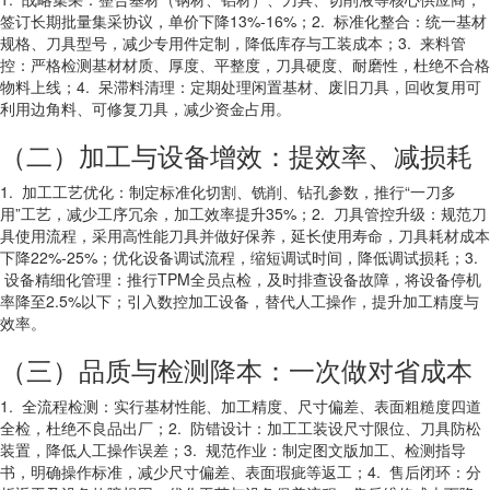
签订长期批量集采协议，单价下降13%-16%；2. 标准化整合：统一基材
规格、刀具型号，减少专用件定制，降低库存与工装成本；3. 来料管
控：严格检测基材材质、厚度、平整度，刀具硬度、耐磨性，杜绝不合格
物料上线；4. 呆滞料清理：定期处理闲置基材、废旧刀具，回收复用可
利用边角料、可修复刀具，减少资金占用。
（二）加工与设备增效：提效率、减损耗
1. 加工工艺优化：制定标准化切割、铣削、钻孔参数，推行“一刀多
用”工艺，减少工序冗余，加工效率提升35%；2. 刀具管控升级：规范刀
具使用流程，采用高性能刀具并做好保养，延长使用寿命，刀具耗材成本
下降22%-25%；优化设备调试流程，缩短调试时间，降低调试损耗；3.
设备精细化管理：推行TPM全员点检，及时排查设备故障，将设备停机
率降至2.5%以下；引入数控加工设备，替代人工操作，提升加工精度与
效率。
（三）品质与检测降本：一次做对省成本
1. 全流程检测：实行基材性能、加工精度、尺寸偏差、表面粗糙度四道
全检，杜绝不良品出厂；2. 防错设计：加工工装设尺寸限位、刀具防松
装置，降低人工操作误差；3. 规范作业：制定图文版加工、检测指导
书，明确操作标准，减少尺寸偏差、表面瑕疵等返工；4. 售后闭环：分