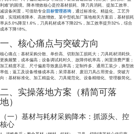
利难”的困境。降本增效核心是控基材损耗、降刀具消耗、提加工效率、
减设备闲置，可借助专业
目标管理咨询
，通过标准化、精益化、工艺升
级，实现精准降本、高效增效。某中型机加厂落地相关方案后，基材损耗
率从5.0%降至1.6%，刀具耗材成本下降22%，加工效率提升32%，综合
成本下降18%。
一、核心痛点与突破方向
核心痛点：基材采购分散、单价高、切割加工损耗大；刀具耗材消耗快、
更换频繁，成本偏高；设备调试耗时久、故障停机率高，闲置浪费严重；
加工精度不足、尺寸偏差导致废品率高；定制件多、通用工装少，换型效
率低；返工及设备维修成本高；呆滞基材、废旧刀具占用资金。突破方
向：基材标准化、加工精益化、刀具规范化、设备精细化、管理极简化。
二、实操落地方案（精简可落
地）
（一）基材与耗材采购降本：抓源头、控
核心
1. 战略集采：整合基材（钢材、铝材）、刀具、切削液等核心供应商，