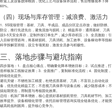
析返工及设备故障根因，优化工艺与设备保养流程，售后维修成本下降
60%。
（四）现场与库存管理：减浪费、激活力
1. 5S现场管理：基材、刀具、半成品、成品分区定点存放，做好防锈、
防尘，推行先进先出，避免混放与损耗；2. 精益库存：通用基材、刀具
设3-5天安全库存，定制件按订单生产，减少库存积压；3. 全员激励：引
入目标管理咨询，将基材损耗、刀具消耗、加工效率、设备稼动率等指标
科学拆解至班组，设立专项奖励，激发全员参与积极性。
三、落地步骤与避坑指南
四步落地：1. 盘点核心痛点，明确量化降本增效目标；2. 试点推进，打
造样板加工线验证效果；3. 全面推广，复制标准化流程；4. 固化制度，
持续优化提升。
避坑关键：不牺牲加工精度，杜绝劣质基材、刀具；不盲目上自动化设
备，优先优化精益工艺；不忽视刀具保养与设备点检，减少隐形成本；不
搞短期突击，用制度与考核固化效果。
总结：机加厂降本增效，核心是抓好基材损耗管控、刀具耗材节约、加工
效率提升、设备精细化管理，依托目标管理咨询实现全链条优化，才能突
破高耗低利困局，提升核心竞争力。